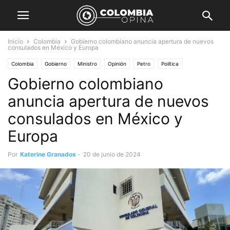
Inicio
Colombia
Gobierno colombiano anuncia apertura de nuevos
consulados en México y Europa
Colombia
Gobierno
Ministro
Opinión
Petro
Política
Gobierno colombiano
anuncia apertura de nuevos
consulados en México y
Europa
Por
Katerine Granados
-
20 de junio de 2024