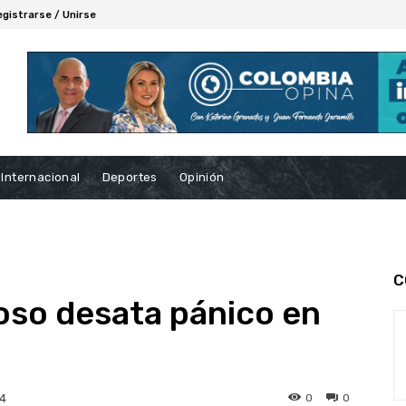
egistrarse / Unirse
Internacional
Deportes
Opinión
C
so desata pánico en
0
0
24