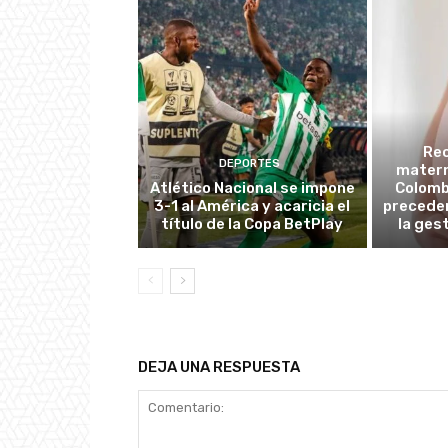
Re
DEPORTES
matern
Atlético Nacional se impone
Colombi
3-1 al América y acaricia el
preceden
título de la Copa BetPlay
la ges
DEJA UNA RESPUESTA