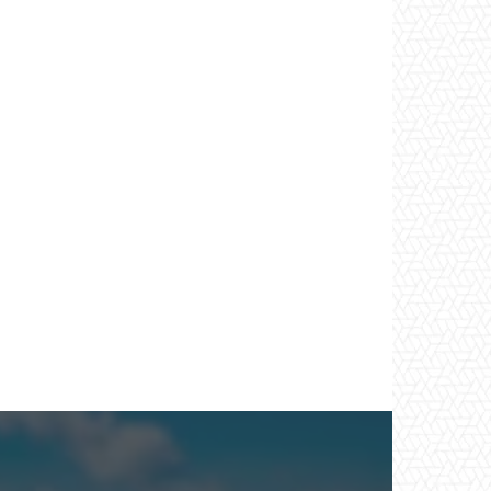
*
co:*