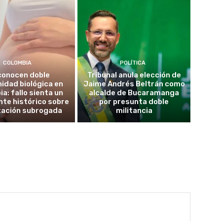
COLOMBIA
POLÍTICA
conocen doble
Tribunal anula elección de
idad biológica en
Jaime Andrés Beltrán como
a: fallo sienta un
alcalde de Bucaramanga
te histórico sobre
por presunta doble
tación subrogada
militancia