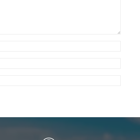
Nombre:
Correo
electróni
Sitio
web: