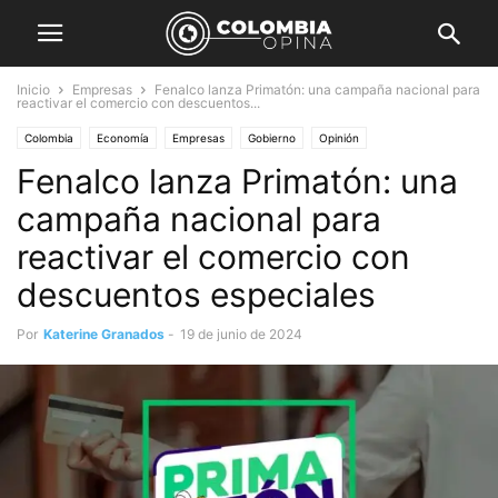
Inicio
Empresas
Fenalco lanza Primatón: una campaña nacional para
reactivar el comercio con descuentos...
Colombia
Economía
Empresas
Gobierno
Opinión
Fenalco lanza Primatón: una
campaña nacional para
reactivar el comercio con
descuentos especiales
Por
Katerine Granados
-
19 de junio de 2024