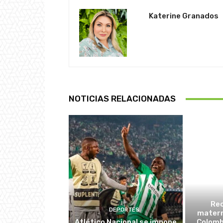
Katerine Granados
NOTICIAS RELACIONADAS
Re
DEPORTES
matern
Atlético Nacional se impone
Colombi