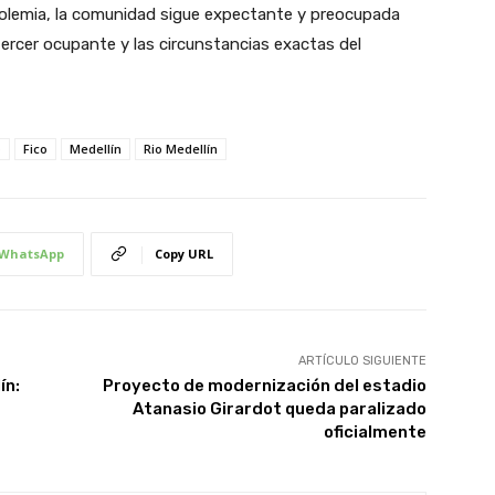
oholemia, la comunidad sigue expectante y preocupada
 tercer ocupante y las circunstancias exactas del
o
Fico
Medellín
Rio Medellín
WhatsApp
Copy URL
ARTÍCULO SIGUIENTE
ín:
Proyecto de modernización del estadio
Atanasio Girardot queda paralizado
oficialmente