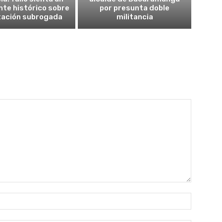
te histórico sobre
por presunta doble
tación subrogada
militancia
Nombre: