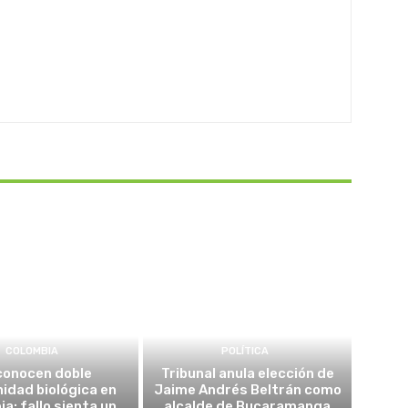
COLOMBIA
POLÍTICA
conocen doble
Tribunal anula elección de
idad biológica en
Jaime Andrés Beltrán como
a: fallo sienta un
alcalde de Bucaramanga