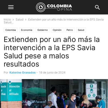
Inicio
Salud
Extienden por un año más la intervención a la EPS Savia
Salud...
Colombia
Economía
Gobierno
Opinión
Petro
Salud
Extienden por un año más la
intervención a la EPS Savia
Salud pese a malos
resultados
Por
Katerine Granados
-
18 de junio de 2024