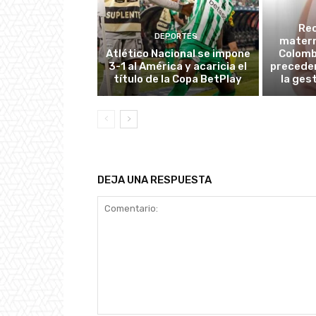
Re
DEPORTES
matern
Atlético Nacional se impone
Colombi
3-1 al América y acaricia el
preceden
título de la Copa BetPlay
la ges
DEJA UNA RESPUESTA