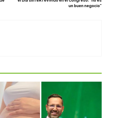
 de
el Día sin IVA revivido en el Congreso: “no es
un buen negocio”