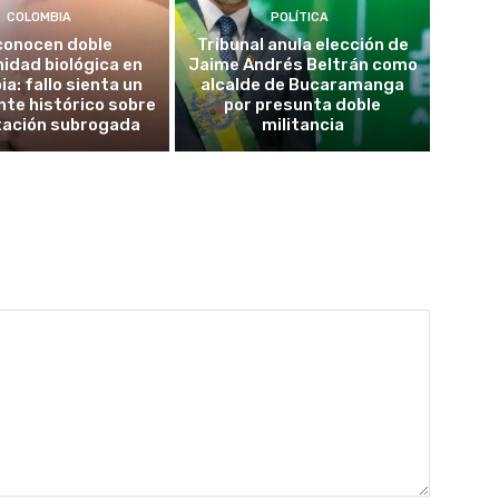
COLOMBIA
POLÍTICA
conocen doble
Tribunal anula elección de
idad biológica en
Jaime Andrés Beltrán como
a: fallo sienta un
alcalde de Bucaramanga
te histórico sobre
por presunta doble
tación subrogada
militancia