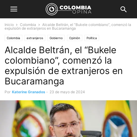
Inicio
Colombia
Alcalde Beltrán, el “Bukele colombiano”, comenzó la
expulsión de extranjeros en Bucaramanga
Colombia
extranjeros
Gobierno
Opinión
Política
Alcalde Beltrán, el “Bukele
colombiano”, comenzó la
expulsión de extranjeros en
Bucaramanga
Por
Katerine Granados
-
23 de mayo de 2024