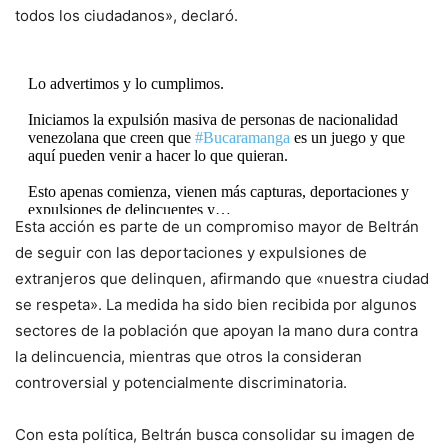
todos los ciudadanos», declaró.
Lo advertimos y lo cumplimos.
Iniciamos la expulsión masiva de personas de nacionalidad
venezolana que creen que
#Bucaramanga
es un juego y que
aquí pueden venir a hacer lo que quieran.
Esto apenas comienza, vienen más capturas, deportaciones y
expulsiones de delincuentes y…
Esta acción es parte de un compromiso mayor de Beltrán
pic.twitter.com/xN5EawCCkc
de seguir con las deportaciones y expulsiones de
— Jaime Andrés Beltrán (@soyjaimeandres)
May 22,
extranjeros que delinquen, afirmando que «nuestra ciudad
2024
se respeta». La medida ha sido bien recibida por algunos
sectores de la población que apoyan la mano dura contra
la delincuencia, mientras que otros la consideran
controversial y potencialmente discriminatoria.
Con esta política, Beltrán busca consolidar su imagen de