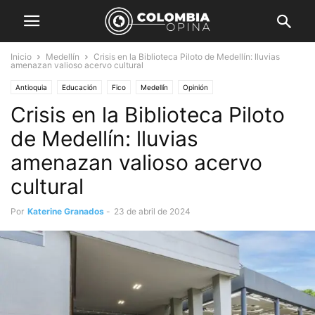
Inicio
Medellín
Crisis en la Biblioteca Piloto de Medellín: lluvias
amenazan valioso acervo cultural
Antioquia
Educación
Fico
Medellín
Opinión
Crisis en la Biblioteca Piloto
de Medellín: lluvias
amenazan valioso acervo
cultural
Por
Katerine Granados
-
23 de abril de 2024