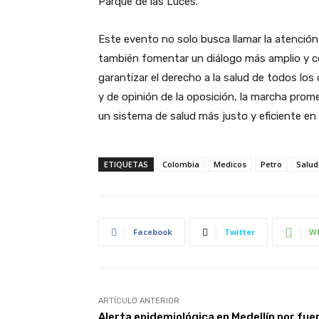
Parque de las Luces.
Este evento no solo busca llamar la atención
también fomentar un diálogo más amplio y co
garantizar el derecho a la salud de todos los 
y de opinión de la oposición, la marcha promet
un sistema de salud más justo y eficiente en
ETIQUETAS
Colombia
Medicos
Petro
Salud
Facebook
Twitter
W
ARTÍCULO ANTERIOR
Alerta epidemiológica en Medellín por fue