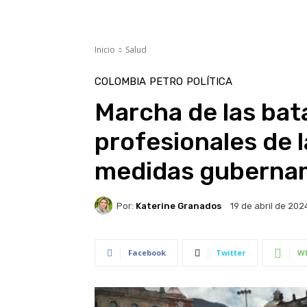
Inicio
Salud
COLOMBIA
PETRO
POLÍTICA
Marcha de las bat
profesionales de l
medidas guberna
Por:
Katerine Granados
19 de abril de 202
Facebook
Twitter
W