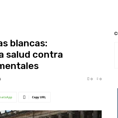
C
as blancas:
a salud contra
mentales
0
0
4
hatsApp
Copy URL