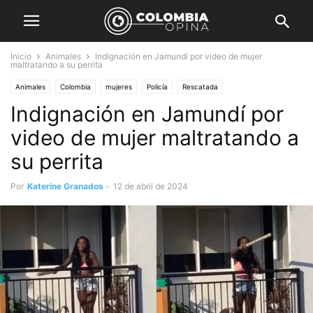
Inicio
Animales
Indignación en Jamundí por video de mujer
maltratando a su perrita
Animales
Colombia
mujeres
Policía
Rescatada
Indignación en Jamundí por
video de mujer maltratando a
su perrita
Por
Katerine Granados
-
12 de abril de 2024