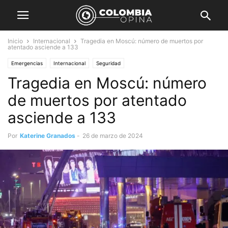
Inicio
Internacional
Tragedia en Moscú: número de muertos por
atentado asciende a 133
Emergencias
Internacional
Seguridad
Tragedia en Moscú: número
de muertos por atentado
asciende a 133
Por
Katerine Granados
-
26 de marzo de 2024