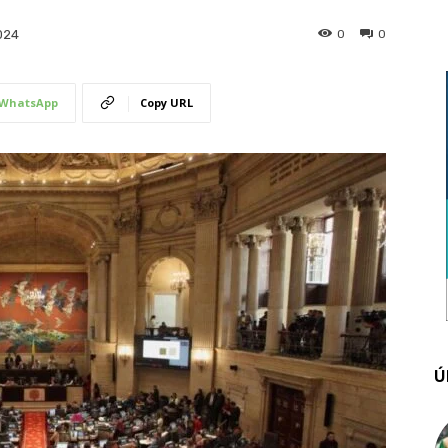
0
0
024
WhatsApp
Copy URL
Ú