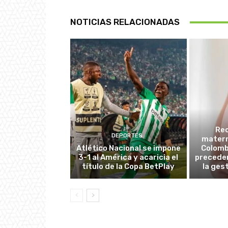
NOTICIAS RELACIONADAS
Re
DEPORTES
matern
Atlético Nacional se impone
Colombi
3-1 al América y acaricia el
preceden
título de la Copa BetPlay
la ges