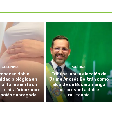
COLOMBIA
POLÍTICA
conocen doble
Tribunal anula elección de
idad biológica en
Jaime Andrés Beltrán como
a: fallo sienta un
alcalde de Bucaramanga
te histórico sobre
por presunta doble
tación subrogada
militancia