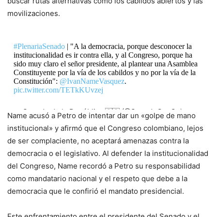
buscar rutas alternativas como los cabildos abiertos y las
movilizaciones.
#PlenariaSenado
| "A la democracia, porque desconocer la
institucionalidad es ir contra ella, y al Congreso, porque ha
sido muy claro el señor presidente, al plantear una Asamblea
Constituyente por la vía de los cabildos y no por la vía de la
Constitución":
@IvanNameVasquez
.
pic.twitter.com/TETkKUvzej
— Senado de la República 🇨🇴 (@SenadoGovCo)
Name acusó a Petro de intentar dar un «golpe de mano
March 18, 2024
institucional» y afirmó que el Congreso colombiano, lejos
de ser complaciente, no aceptará amenazas contra la
democracia o el legislativo. Al defender la institucionalidad
del Congreso, Name recordó a Petro su responsabilidad
como mandatario nacional y el respeto que debe a la
democracia que le confirió el mandato presidencial.
Este enfrentamiento entre el presidente del Senado y el