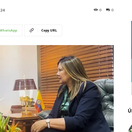
0
0
024
WhatsApp
Copy URL
Ú