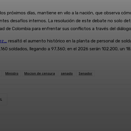
los próximos días, mantiene en vilo a la nación, que observa cómo 
cientes desafíos internos. La resolución de este debate no solo de
dad de Colombia para enfrentar sus conflictos a través del diálogo 
ez_
resaltó el aumento histórico en la planta de personal de sold
11.160 soldados, llegando a 97.360; en el 2026 serán 102.200, un 1
Ministro
Mocion de censura
senado
Senador
RL