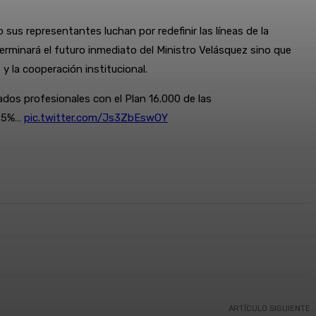
sus representantes luchan por redefinir las líneas de la
terminará el futuro inmediato del Ministro Velásquez sino que
y la cooperación institucional.
ados profesionales con el Plan 16.000 de las
8.5%…
pic.twitter.com/Js3ZbEswOY
ARTÍCULO SIGUIENTE