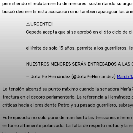
permitiendo el reclutamiento de menores, sustentando su argumen
buscó desmentir esta acusación sino también apaciguar los ánimo
⚠️URGENTE!!
Cepeda acepta que si se aprobó en el 6to ciclo de di
el límite de solo 15 años, permite a los guerrilleros, ll
NUESTROS MENORES SERÁN ENTREGADOS A LAS 
— Jota Pe Hernández (@JotaPeHernandez)
March 1
La tensión alcanzó su punto máximo cuando la senadora María Jo
fractura en el decoro parlamentario. La referencia a Hernández c
críticas hacia el presidente Petro y su pasado guerrillero, subra
Este episodio no solo pone de manifiesto las tensiones inherent
entorno altamente polarizado. La falta de respeto mutuo y la re