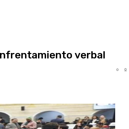
enfrentamiento verbal
0
0