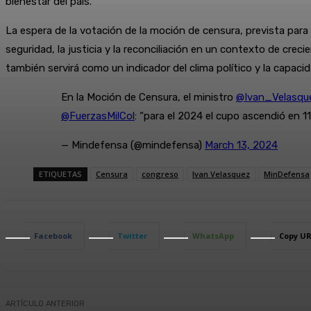
bienestar del país.
La espera de la votación de la moción de censura, prevista para 
seguridad, la justicia y la reconciliación en un contexto de cre
también servirá como un indicador del clima político y la capaci
En la Moción de Censura, el ministro
@Ivan_Velasqu
@FuerzasMilCol
: “para el 2024 el cupo ascendió en 
— Mindefensa (@mindefensa)
March 13, 2024
ETIQUETAS
Censura
congreso
Ivan Velasquez
MinDefensa
Facebook
Twitter
WhatsApp
Copy U
ARTÍCULO ANTERIOR