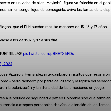
to en un video de alias ‘Mayimbú’, figura ya fallecida en el gobie
s, sin embargo, lejos de conseguirlo, avivó las llamas de la disp
álogos, que el ELN puedan reclutar menores de 15, 16 y 17 años.
evarse a los de 15,16 y 17 a sus filas.
GUERRILLAS!
pic.twitter.com/pBHEYX6FDx
3, 2024
sé Pizarro y Hernández intercambiaron insultos que resonaron en
omo «perro rabioso» por parte de Pizarro y la réplica del senador,
yaron la polarización y la intensidad de las emociones en juego.
es a la política de seguridad y paz en Colombia sino que también
currencia a ataques personales desvían la atención de los temas 