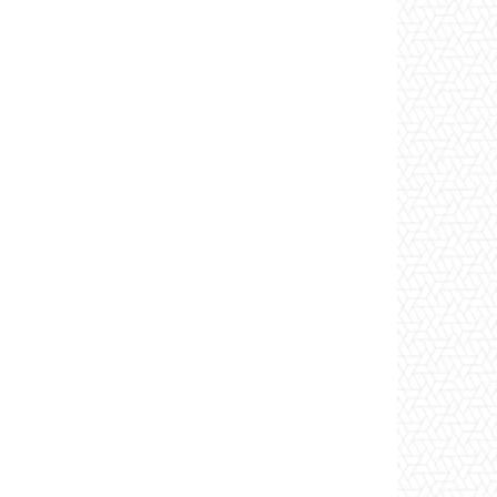
*
co:*