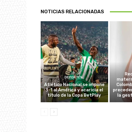
NOTICIAS RELACIONADAS
Re
DEPORTES
matern
Atlético Nacional se impone
Colombi
3-1 al América y acaricia el
preceden
título de la Copa BetPlay
la ges