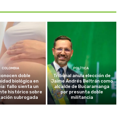
COLOMBIA
POLÍTICA
conocen doble
Tribunal anula elección de
idad biológica en
Jaime Andrés Beltrán como
a: fallo sienta un
alcalde de Bucaramanga
te histórico sobre
por presunta doble
tación subrogada
militancia