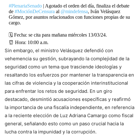
#PlenariaSenado
| Agotado el orden del día, finaliza el debate
de
#MociónDeCensura
al
@mindefensa
, Iván Velásquez
Gómez, por asuntos relacionados con funciones propias de su
cargo.
🗓️ Fecha: se cita para mañana miércoles 13/03/24.
⏰ Hora: 10:00 a.m.
Sin embargo, el ministro Velásquez defendió con
🔃
https://t.co/jJoplq6mTM
pic.twitter.com/659cluJZ8n
vehemencia su gestión, subrayando la complejidad de la
seguridad como un tema que trasciende ideologías y
— Senado de la República 🇨🇴 (@SenadoGovCo)
resaltando los esfuerzos por mantener la transparencia en
March 13, 2024
las cifras de violencia y la cooperación interinstitucional
para enfrentar los retos de seguridad. En un giro
destacado, desmintió acusaciones específicas y reafirmó
la importancia de una fiscalía independiente, en referencia
a la reciente elección de Luz Adriana Camargo como fiscal
general, señalando esto como un paso crucial hacia la
lucha contra la impunidad y la corrupción.