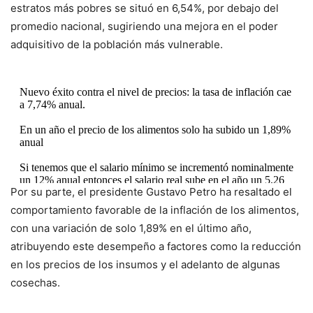
estratos más pobres se situó en 6,54%, por debajo del
promedio nacional, sugiriendo una mejora en el poder
adquisitivo de la población más vulnerable.
Nuevo éxito contra el nivel de precios: la tasa de inflación cae
a 7,74% anual.
En un año el precio de los alimentos solo ha subido un 1,89%
anual
Si tenemos que el salario mínimo se incrementó nominalmente
un 12% anual entonces el salario real sube en el año un 5,26
Por su parte, el presidente Gustavo Petro ha resaltado el
%
comportamiento favorable de la inflación de los alimentos,
Sobre…
https://t.co/Tj5u313vmE
con una variación de solo 1,89% en el último año,
atribuyendo este desempeño a factores como la reducción
— Gustavo Petro (@petrogustavo)
March 7, 2024
en los precios de los insumos y el adelanto de algunas
cosechas.