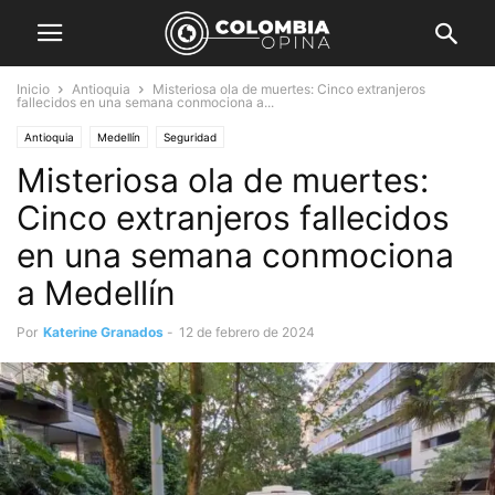
Inicio
Antioquia
Misteriosa ola de muertes: Cinco extranjeros
fallecidos en una semana conmociona a...
Antioquia
Medellín
Seguridad
Misteriosa ola de muertes:
Cinco extranjeros fallecidos
en una semana conmociona
a Medellín
Por
Katerine Granados
-
12 de febrero de 2024