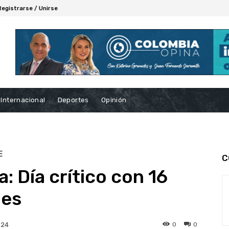
Registrarse / Unirse
Internacional
Deportes
Opinión
E
C
a: Día crítico con 16
les
0
0
024