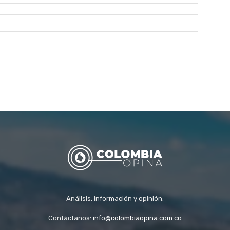
Correo
electróni
Sitio
web:
Análisis, información y opinión.
Contáctanos:
info@colombiaopina.com.co