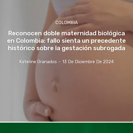
COLOMBIA
Reconocen doble maternidad biológica
en Colombia: fallo sienta un precedente
histórico sobre la gestación subrogada
Katerine Granados
-
13 De Diciembre De 2024