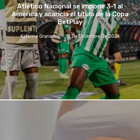
Atlético Nacional se impone 3-1 al
América y acaricia el título de la Copa
BetPlay
Katerine Granados
-
13 De Diciembre De 2024