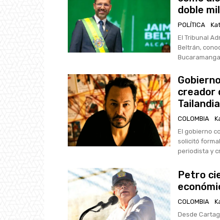
doble mil
POLÍTICA
Ka
El Tribunal A
Beltrán, cono
Bucaramanga 
Gobierno
creador 
Tailandia
COLOMBIA
K
El gobierno co
solicitó form
periodista y c
Petro ci
económic
COLOMBIA
K
Desde Cartage