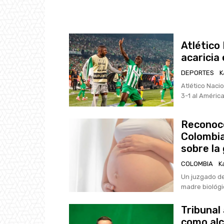
Atlético
acaricia 
DEPORTES
K
Atlético Nacio
3-1 al América 
Reconoce
Colombia
sobre la
COLOMBIA
K
Un juzgado de
madre biológic
Tribunal
como alc