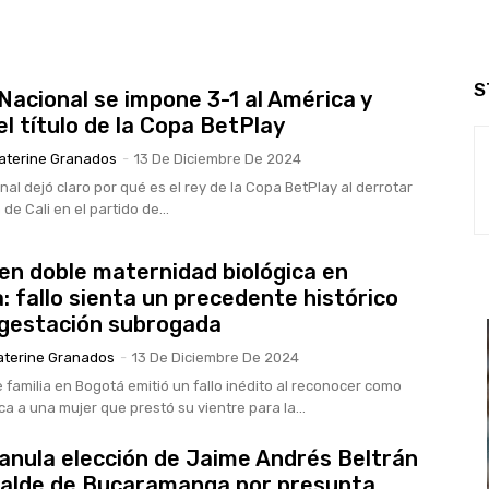
S
 Nacional se impone 3-1 al América y
el título de la Copa BetPlay
aterine Granados
-
13 De Diciembre De 2024
nal dejó claro por qué es el rey de la Copa BetPlay al derrotar
de Cali en el partido de...
n doble maternidad biológica en
: fallo sienta un precedente histórico
 gestación subrogada
aterine Granados
-
13 De Diciembre De 2024
 familia en Bogotá emitió un fallo inédito al reconocer como
a a una mujer que prestó su vientre para la...
 anula elección de Jaime Andrés Beltrán
alde de Bucaramanga por presunta