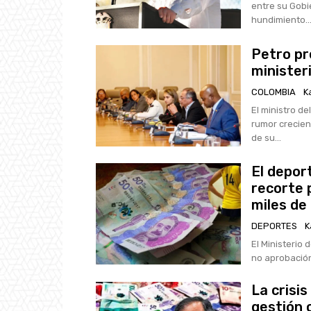
entre su Gobi
hundimiento..
Petro pr
minister
COLOMBIA
K
El ministro de
rumor crecien
de su...
El depor
recorte 
miles de
DEPORTES
K
El Ministerio 
no aprobación
La crisis
gestión 