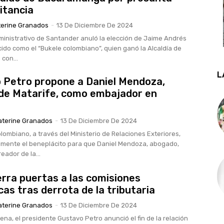
itancia
terine Granados
-
13 De Diciembre De 2024
dministrativo de Santander anuló la elección de Jaime Andrés
cido como el “Bukele colombiano”, quien ganó la Alcaldía de
con...
L
 Petro propone a Daniel Mendoza,
de Matarife, como embajador en
aterine Granados
-
13 De Diciembre De 2024
lombiano, a través del Ministerio de Relaciones Exteriores,
almente el beneplácito para que Daniel Mendoza, abogado,
reador de la...
erra puertas a las comisiones
as tras derrota de la tributaria
aterine Granados
-
13 De Diciembre De 2024
na, el presidente Gustavo Petro anunció el fin de la relación